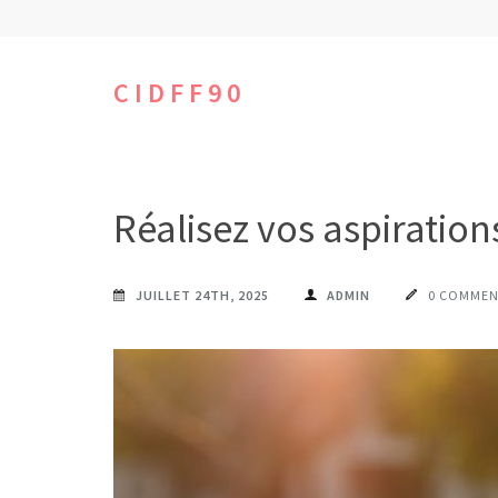
Aller
au
contenu
CIDFF90
(Pressez
Entrée)
Réalisez vos aspiration
JUILLET 24TH, 2025
ADMIN
0 COMMEN