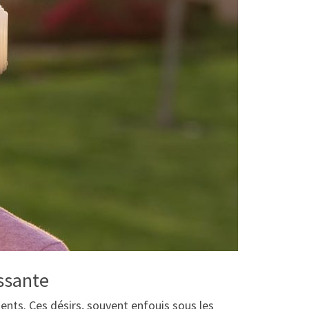
ssante
ents. Ces désirs, souvent enfouis sous les