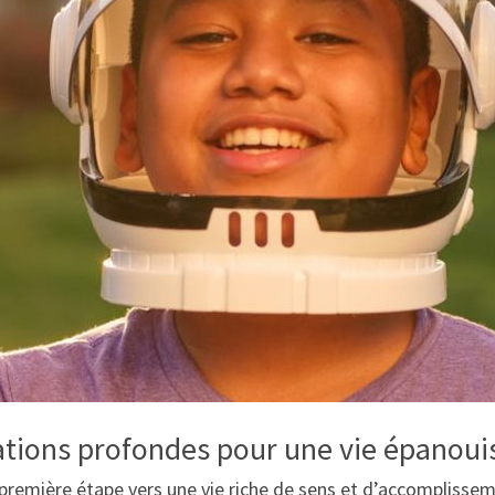
ations profondes pour une vie épanoui
 première étape vers une vie riche de sens et d’accomplissem