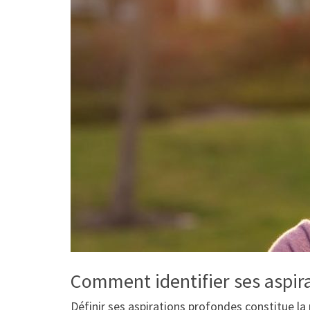
Comment identifier ses aspir
Définir ses aspirations profondes constitue la