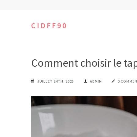
Aller
au
contenu
CIDFF90
(Pressez
Entrée)
Comment choisir le tapi
JUILLET 24TH, 2025
ADMIN
0 COMMEN