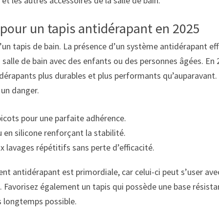
t les autres accessoires de la salle de bain.
z pour un tapis antidérapant en 2025
 d’un tapis de bain. La présence d’un système antidérapant eff
a salle de bain avec des enfants ou des personnes âgées. En 
rapants plus durables et plus performants qu’auparavant. Voi
 un danger.
picots pour une parfaite adhérence.
n silicone renforçant la stabilité.
x lavages répétitifs sans perte d’efficacité.
ent antidérapant est primordiale, car celui-ci peut s’user a
. Favorisez également un tapis qui possède une base résistan
s longtemps possible.