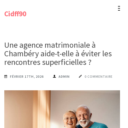
Aller
Cidff90
au
contenu
(Pressez
Entrée)
Une agence matrimoniale à
Chambéry aide-t-elle à éviter les
rencontres superficielles ?
FÉVRIER 17TH, 2026
ADMIN
0 COMMENTAIRE