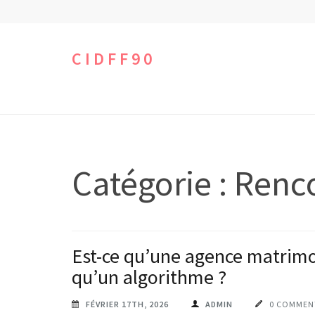
Aller
au
contenu
CIDFF90
(Pressez
Entrée)
Catégorie :
Renc
Est-ce qu’une agence matri
qu’un algorithme ?
FÉVRIER 17TH, 2026
ADMIN
0 COMMEN