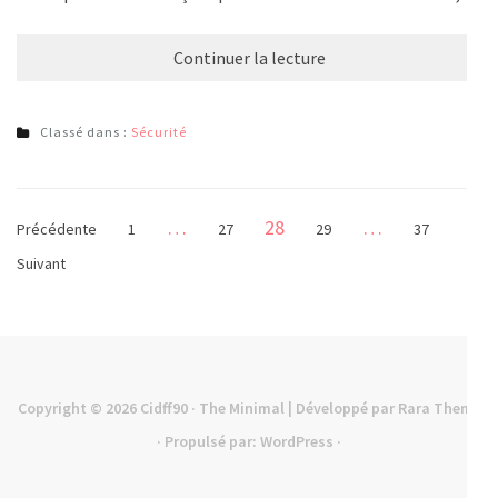
Continuer la lecture
Classé dans :
Sécurité
Pagination
Page
…
28
…
Page
Page
Page
Page
Précédente
1
27
29
37
des
Suivant
publications
Copyright © 2026
Cidff90
· The Minimal | Développé par
Rara Theme
· Propulsé par:
WordPress
·