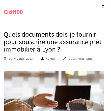
Aller
Cidff90
au
contenu
(Pressez
Quels documents dois-je fournir
Entrée)
pour souscrire une assurance prêt
immobilier à Lyon ?
JUIN 22ND, 2023
ADMIN
0 COMMENTAIRE