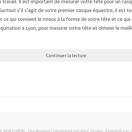
ravail. Il est important de mesurer votre tête pour un casq
Surtout s’il s’agit de votre premier casque équestre, il est t
ce qui convient le mieux à la forme de votre tête et ce qui e
quitation a Lyon, pour mesurer votre tête et obtenir le meil
Continuer la lecture
© 2026
Cidff90
· The Minimal | Développé par
Rara Theme
· Propulsé par: