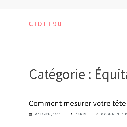
Aller
au
contenu
CIDFF90
(Pressez
Entrée)
Catégorie :
Équit
Comment mesurer votre tête
MAI 14TH, 2022
ADMIN
0 COMMENTAIR