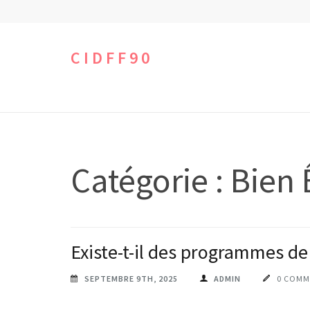
Aller
au
contenu
CIDFF90
(Pressez
Entrée)
Catégorie :
Bien 
Existe-t-il des programmes de
SEPTEMBRE 9TH, 2025
ADMIN
0 COMM