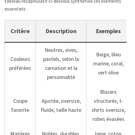
tableau récapitulatif ci-dessous synthétise ces éléments
essentiels :
Critère
Description
Exemples
Neutres, vives,
Beige, bleu
Couleurs
pastels, selon la
marine, coral,
préférées
carnation et la
vert olive
personnalité
Blazers
Coupe
Ajustée, oversize,
structurés, t-
favorite
fluide, taille haute
shirts oversize,
robes évasées
Matières
Nobles, durables,
laine, coton