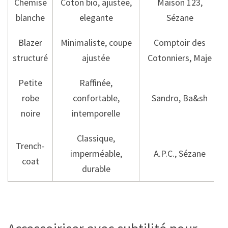
Chemise
Coton bio, ajustée,
Maison 123,
blanche
elegante
Sézane
Blazer
Minimaliste, coupe
Comptoir des
structuré
ajustée
Cotonniers, Maje
Petite
Raffinée,
robe
confortable,
Sandro, Ba&sh
noire
intemporelle
Classique,
Trench-
imperméable,
A.P.C., Sézane
coat
durable