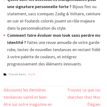
une signature personnelle forte ?
Bijoux fins ou
statement, sacs iconiques Zadig & Voltaire, ceintures
en cuir et foulards colorés jouent un rôle majeure
dans la personnalisation du style.
Comment faire évoluer mon look sans perdre mon
identité ?
Faites une revue annuelle de votre garde-
robe, testez de nouvelles tendances en restant fidèle
à votre palette de couleurs, et intégrez
progressivement des éléments innovants.
Classé dans :
Style
Navigation
Découvrez les dernières
Trouvez ce que vous
de
tendances santé et bien-
cherchez chez Mode
l’article
être sur notre magazine en
Élégance