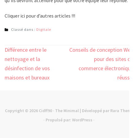
qu’ils devront attendre pour que votre équipe leur réponde.
Cliquer ici pour d’autres articles !!!
Classé dans :
Digitale
Navigation
Différence entre le
Conseils de conception Web
de
nettoyage et la
pour des sites de
l’article
désinfection de vos
commerce électronique
maisons et bureaux
réussis
Copyright © 2026
Cidff90
· The Minimal | Développé par
Rara Theme
· Propulsé par:
WordPress
·