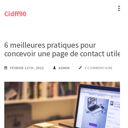
Aller
Cidff90
au
contenu
(Pressez
Entrée)
6 meilleures pratiques pour
concevoir une page de contact utile
FÉVRIER 12TH, 2022
ADMIN
0 COMMENTAIRE