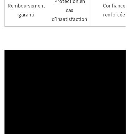
Protection en
Remboursement
Confiance
cas
garanti
renforcée
d’insatisfaction