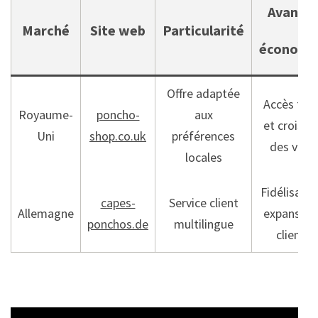
Avanta
Marché
Site web
Particularité
économi
Offre adaptée
Accès faci
Royaume-
poncho-
aux
et croissa
Uni
shop.co.uk
préférences
des vent
locales
Fidélisatio
capes-
Service client
Allemagne
expansion
ponchos.de
multilingue
clientèl