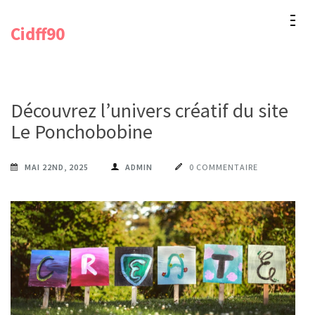
Aller
Cidff90
au
contenu
(Pressez
Entrée)
Découvrez l’univers créatif du site
Le Ponchobobine
MAI 22ND, 2025
ADMIN
0 COMMENTAIRE