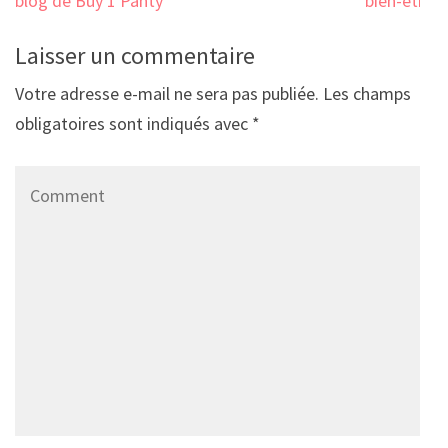
l’article
blog de Buy 1 Panty
bien-être
Laisser un commentaire
Votre adresse e-mail ne sera pas publiée.
Les champs
obligatoires sont indiqués avec
*
Comment