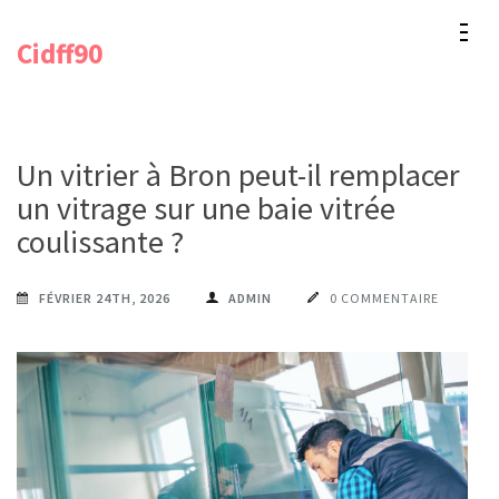
Aller
Cidff90
au
contenu
(Pressez
Entrée)
Un vitrier à Bron peut-il remplacer
un vitrage sur une baie vitrée
coulissante ?
FÉVRIER 24TH, 2026
ADMIN
0 COMMENTAIRE