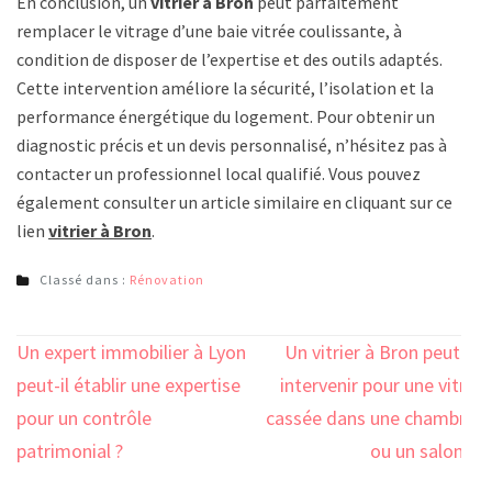
En conclusion, un
vitrier à Bron
peut parfaitement
remplacer le vitrage d’une baie vitrée coulissante, à
condition de disposer de l’expertise et des outils adaptés.
Cette intervention améliore la sécurité, l’isolation et la
performance énergétique du logement. Pour obtenir un
diagnostic précis et un devis personnalisé, n’hésitez pas à
contacter un professionnel local qualifié. Vous pouvez
également consulter un article similaire en cliquant sur ce
lien
vitrier à Bron
.
Classé dans :
Rénovation
Navigation
Un expert immobilier à Lyon
Un vitrier à Bron peut-il
de
peut-il établir une expertise
intervenir pour une vitre
l’article
pour un contrôle
cassée dans une chambre
patrimonial ?
ou un salon ?