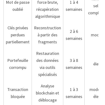
Mot de passe
force brute,
1 à 4
selon
oublié
récupération
semaines
complexi
algorithmique
Clés privées
Reconstruction
2 à 6
perdues
à partir des
modéré
semaines
partiellement
fragments
Restauration
Portefeuille
des données
3 à 8
élevé
corrompu
via outils
semaines
spécialisés
Analyse
Transaction
1 à 3
modéré 
blockchain et
bloquée
semaines
élevé
déblocage