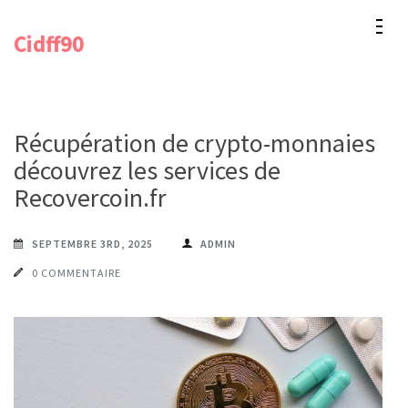
Aller
Cidff90
au
contenu
(Pressez
Entrée)
Récupération de crypto-monnaies :
découvrez les services de
Recovercoin.fr
SEPTEMBRE 3RD, 2025
ADMIN
0 COMMENTAIRE