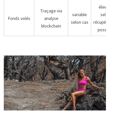
élevé +
Traçage via
variable
selon
Fonds volés
analyse
selon cas
récupérat
blockchain
possible