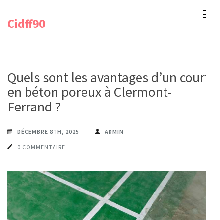
Aller
Cidff90
au
contenu
(Pressez
Entrée)
Quels sont les avantages d’un court
en béton poreux à Clermont-
Ferrand ?
DÉCEMBRE 8TH, 2025
ADMIN
0 COMMENTAIRE