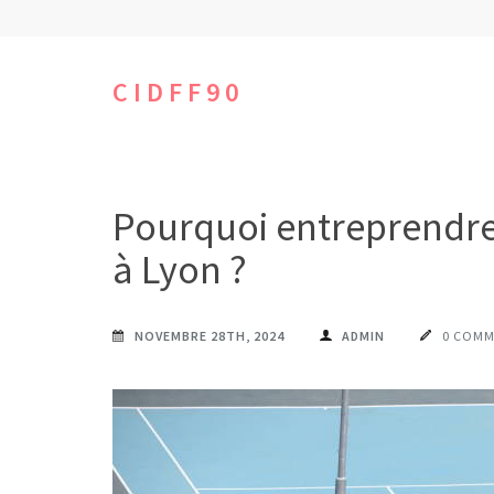
Aller
au
contenu
CIDFF90
(Pressez
Entrée)
Pourquoi entreprendre 
à Lyon ?
NOVEMBRE 28TH, 2024
ADMIN
0 COMM