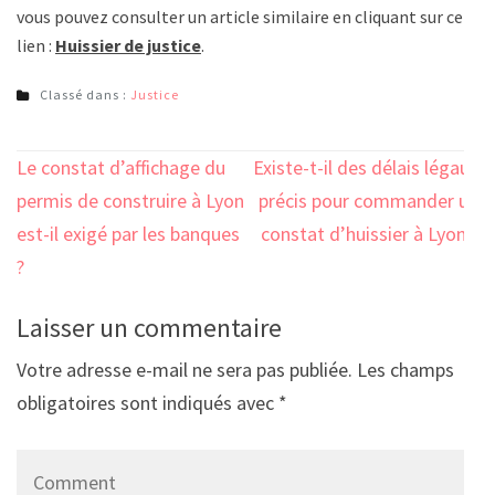
vous pouvez consulter un article similaire en cliquant sur ce
lien :
Huissier de justice
.
Classé dans :
Justice
Navigation
Le constat d’affichage du
Existe-t-il des délais légaux
de
permis de construire à Lyon
précis pour commander un
l’article
est-il exigé par les banques
constat d’huissier à Lyon ?
?
Laisser un commentaire
Votre adresse e-mail ne sera pas publiée.
Les champs
obligatoires sont indiqués avec
*
Comment