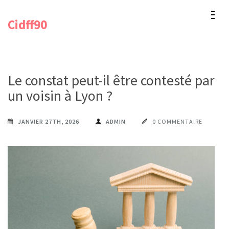
Aller
Cidff90
au
contenu
(Pressez
Entrée)
Le constat peut-il être contesté par
un voisin à Lyon ?
JANVIER 27TH, 2026
ADMIN
0 COMMENTAIRE