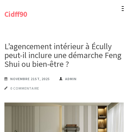
Aller
Cidff90
au
contenu
(Pressez
Entrée)
L’agencement intérieur à Écully
peut-il inclure une démarche Feng
Shui ou bien-être ?
NOVEMBRE 21ST, 2025
ADMIN
0 COMMENTAIRE