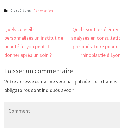
Classé dans :
Rénovation
Navigation
Quels conseils
Quels sont les éléments
de
personnalisés un institut de
analysés en consultation
l’article
beauté à Lyon peut-il
pré-opératoire pour une
donner après un soin ?
rhinoplastie à Lyon ?
Laisser un commentaire
Votre adresse e-mail ne sera pas publiée.
Les champs
obligatoires sont indiqués avec
*
Comment