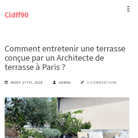
Aller
Cidff90
au
contenu
(Pressez
Entrée)
Comment entretenir une terrasse
conçue par un Architecte de
terrasse à Paris ?
MARS 27TH, 2026
ADMIN
0 COMMENTAIRE