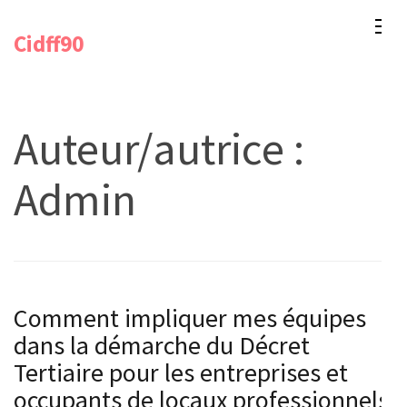
Aller
Cidff90
au
contenu
(Pressez
Entrée)
Auteur/autrice :
Admin
Comment impliquer mes équipes
dans la démarche du Décret
Tertiaire pour les entreprises et
occupants de locaux professionnels