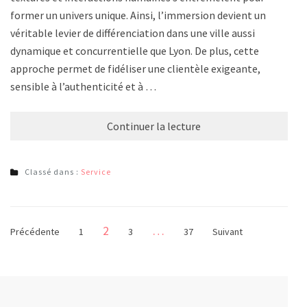
former un univers unique. Ainsi, l’immersion devient un
véritable levier de différenciation dans une ville aussi
dynamique et concurrentielle que Lyon. De plus, cette
approche permet de fidéliser une clientèle exigeante,
sensible à l’authenticité et à …
Continuer la lecture
Classé dans :
Service
Pagination
Page
2
…
Page
Page
Page
Précédente
1
3
37
Suivant
des
publications